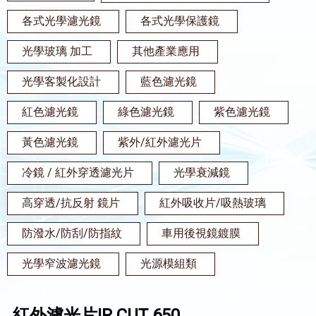
各式光學濾光鏡
各式光學保護鏡
光學玻璃 加工
其他產業應用
光學客製化設計
藍色濾光鏡
紅色濾光鏡
綠色濾光鏡
紫色濾光鏡
黃色濾光鏡
紫外/紅外濾光片
冷鏡 / 紅外穿透濾光片
光學衰減鏡
高穿透/抗反射 鏡片
紅外吸收片/吸熱玻璃
防潑水/防刮/防指紋
車用後視鏡鍍膜
光學窄波濾光鏡
光源模組類
紅外濾光片IR CUT 650.