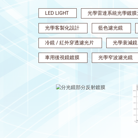
LED LIGHT
光學雷達系統光學鍍膜
光學客製化設計
藍色濾光鏡
冷鏡 / 紅外穿透濾光片
光學衰減鏡
車用後視鏡鍍膜
光學窄波濾光鏡