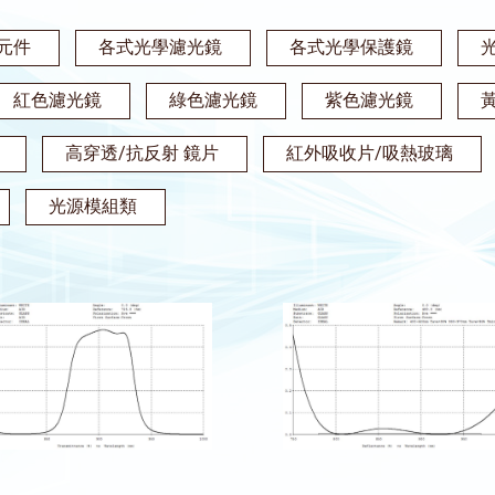
元件
各式光學濾光鏡
各式光學保護鏡
紅色濾光鏡
綠色濾光鏡
紫色濾光鏡
高穿透/抗反射 鏡片
紅外吸收片/吸熱玻璃
光源模組類