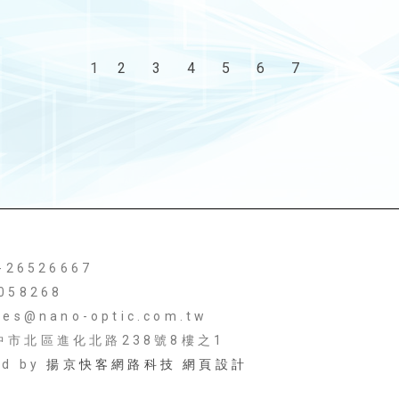
1
2
3
4
5
6
7
4-26526667
058268
les@nano-optic.com.tw
台中市北區進化北路238號8樓之1
ed by
揚京快客網路科技 網頁設計