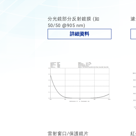
分光鏡部分反射鍍膜 (如
濾
50/50 @905 nm)
詳細資料
雷射窗口/保護鏡片
紅