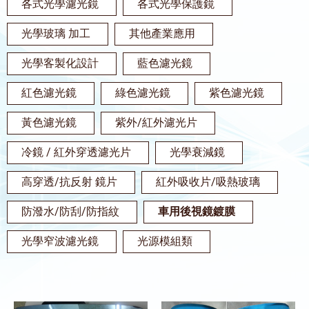
各式光學濾光鏡
各式光學保護鏡
光學玻璃 加工
其他產業應用
光學客製化設計
藍色濾光鏡
紅色濾光鏡
綠色濾光鏡
紫色濾光鏡
黃色濾光鏡
紫外/紅外濾光片
冷鏡 / 紅外穿透濾光片
光學衰減鏡
高穿透/抗反射 鏡片
紅外吸收片/吸熱玻璃
防潑水/防刮/防指紋
車用後視鏡鍍膜
光學窄波濾光鏡
光源模組類