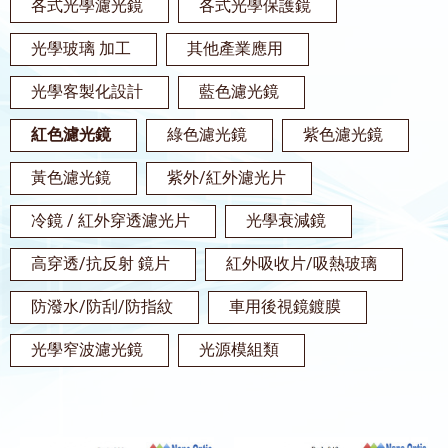
各式光學濾光鏡
各式光學保護鏡
光學玻璃 加工
其他產業應用
光學客製化設計
藍色濾光鏡
紅色濾光鏡
綠色濾光鏡
紫色濾光鏡
黃色濾光鏡
紫外/紅外濾光片
冷鏡 / 紅外穿透濾光片
光學衰減鏡
高穿透/抗反射 鏡片
紅外吸收片/吸熱玻璃
防潑水/防刮/防指紋
車用後視鏡鍍膜
光學窄波濾光鏡
光源模組類