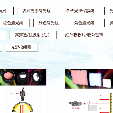
元件
各式光學濾光鏡
各式光學保護鏡
紅色濾光鏡
綠色濾光鏡
紫色濾光鏡
高穿透/抗反射 鏡片
紅外吸收片/吸熱玻璃
光源模組類