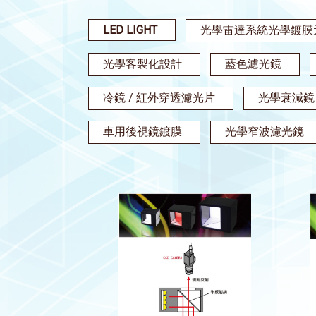
LED LIGHT
光學雷達系統光學鍍膜
光學客製化設計
藍色濾光鏡
冷鏡 / 紅外穿透濾光片
光學衰減鏡
車用後視鏡鍍膜
光學窄波濾光鏡