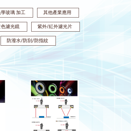
光學玻璃 加工
其他產業應用
黃色濾光鏡
紫外/紅外濾光片
防潑水/防刮/防指紋