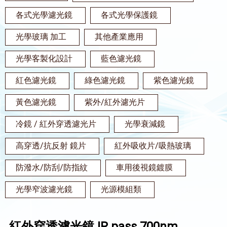
各式光學濾光鏡
各式光學保護鏡
光學玻璃 加工
其他產業應用
光學客製化設計
藍色濾光鏡
紅色濾光鏡
綠色濾光鏡
紫色濾光鏡
黃色濾光鏡
紫外/紅外濾光片
冷鏡 / 紅外穿透濾光片
光學衰減鏡
高穿透/抗反射 鏡片
紅外吸收片/吸熱玻璃
防潑水/防刮/防指紋
車用後視鏡鍍膜
光學窄波濾光鏡
光源模組類
紅外穿透濾光鏡 IR pass 700nm